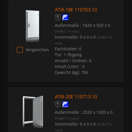
ATIII-18E 110703.10
Außenmaße :
1820 x 920 x 0
(HxBxT in mm)
Innenmaße:
0 x 0 x 0
(HxBxT in
mm)
Fachböden:
0
Vergleichen
Tür:
1 flügelig
Anzahl / Ordner:
0
Inhalt (Liter) :
0
Gewicht (kg):
706
ATIII-20E 110713.10
Außenmaße :
2020 x 1020 x 0
(HxBxT in mm)
Innenmaße:
0 x 0 x 0
(HxBxT in
mm)