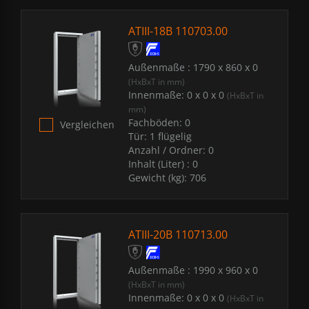
ATIII-18B 110703.00
Außenmaße :
1790 x 860 x 0
(HxBxT in mm)
Innenmaße:
0 x 0 x 0
(HxBxT in
mm)
Fachböden:
0
Vergleichen
Tür:
1 flügelig
Anzahl / Ordner:
0
Inhalt (Liter) :
0
Gewicht (kg):
706
ATIII-20B 110713.00
Außenmaße :
1990 x 960 x 0
(HxBxT in mm)
Innenmaße:
0 x 0 x 0
(HxBxT in