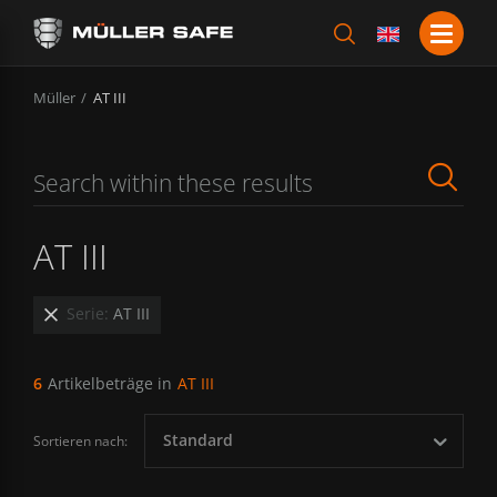
Müller
AT III
AT III
Serie:
AT III
6
Artikelbeträge in
AT III
Standard
Sortieren nach: