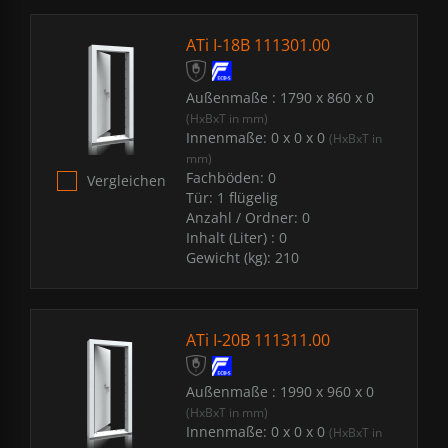
ATi I-18B 111301.00
Außenmaße :
1790 x 860 x 0
(HxBxT in mm)
Innenmaße:
0 x 0 x 0
(HxBxT in
mm)
Fachböden:
0
Vergleichen
Tür:
1 flügelig
Anzahl / Ordner:
0
Inhalt (Liter) :
0
Gewicht (kg):
210
ATi I-20B 111311.00
Außenmaße :
1990 x 960 x 0
(HxBxT in mm)
Innenmaße:
0 x 0 x 0
(HxBxT in