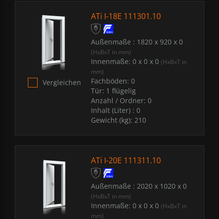
ATi I-18E 111301.10
Außenmaße :
1820 x 920 x 0
(HxBxT in mm)
Innenmaße:
0 x 0 x 0
(HxBxT in
mm)
Fachböden:
0
Vergleichen
Tür:
1 flügelig
Anzahl / Ordner:
0
Inhalt (Liter) :
0
Gewicht (kg):
210
ATi I-20E 111311.10
Außenmaße :
2020 x 1020 x 0
(HxBxT in mm)
Innenmaße:
0 x 0 x 0
(HxBxT in
mm)