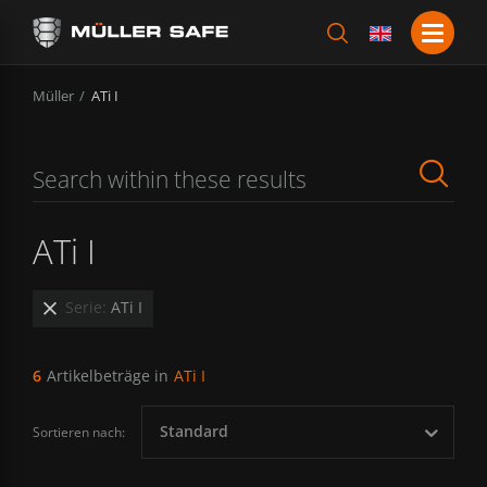
Müller
ATi I
ATi I
Serie:
ATi I
6
Artikelbeträge in
ATi I
Standard
Sortieren nach: