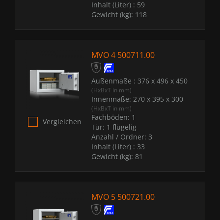
Inhalt (Liter) :
59
Gewicht (kg):
118
MVO 4 500711.00
Außenmaße :
376 x 496 x 450
(HxBxT in mm)
Innenmaße:
270 x 395 x 300
(HxBxT in mm)
Fachböden:
1
Vergleichen
Tür:
1 flügelig
Anzahl / Ordner:
3
Inhalt (Liter) :
33
Gewicht (kg):
81
MVO 5 500721.00