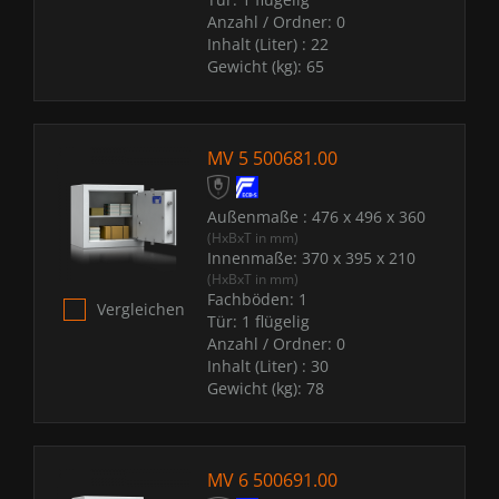
Anzahl / Ordner:
0
Inhalt (Liter) :
22
Gewicht (kg):
65
MV 5 500681.00
Außenmaße :
476 x 496 x 360
(HxBxT in mm)
Innenmaße:
370 x 395 x 210
(HxBxT in mm)
Fachböden:
1
Vergleichen
Tür:
1 flügelig
Anzahl / Ordner:
0
Inhalt (Liter) :
30
Gewicht (kg):
78
MV 6 500691.00