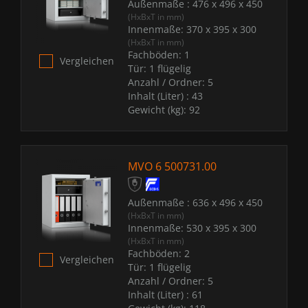
Außenmaße :
476 x 496 x 450
(HxBxT in mm)
Innenmaße:
370 x 395 x 300
(HxBxT in mm)
Fachböden:
1
Vergleichen
Tür:
1 flügelig
Anzahl / Ordner:
5
Inhalt (Liter) :
43
Gewicht (kg):
92
MVO 6 500731.00
Außenmaße :
636 x 496 x 450
(HxBxT in mm)
Innenmaße:
530 x 395 x 300
(HxBxT in mm)
Fachböden:
2
Vergleichen
Tür:
1 flügelig
Anzahl / Ordner:
5
Inhalt (Liter) :
61