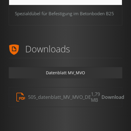
Spezialdübel für Befestigung im Betonboden B25
Downloads
Datenblatt MV_MVO
1,79
505_datenblatt_MV_MVO_DE
Download
MB