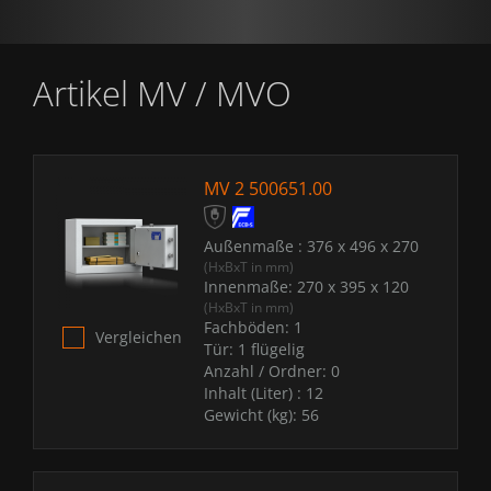
Artikel MV / MVO
MV 2 500651.00
Außenmaße :
376 x 496 x 270
(HxBxT in mm)
Innenmaße:
270 x 395 x 120
(HxBxT in mm)
Fachböden:
1
Vergleichen
Tür:
1 flügelig
Anzahl / Ordner:
0
Inhalt (Liter) :
12
Gewicht (kg):
56