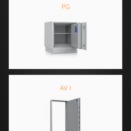
PG
AV I