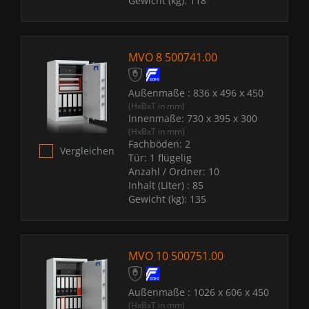
Gewicht (kg):
118
MVO 8 500741.00
Außenmaße :
836 x 496 x 450
(HxBxT in mm)
Innenmaße:
730 x 395 x 300
(HxBxT in mm)
Fachböden:
2
Vergleichen
Tür:
1 flügelig
Anzahl / Ordner:
10
Inhalt (Liter) :
85
Gewicht (kg):
135
MVO 10 500751.00
Außenmaße :
1026 x 606 x 450
(HxBxT in mm)