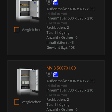
Außenmaße :
636 x 496 x 360
(HxBxT in mm)
Innenmaße:
530 x 395 x 210
(HxBxT in mm)
Fachböden:
2
Vergleichen
Tür:
1 flügelig
Anzahl / Ordner:
0
Inhalt (Liter) :
43
Gewicht (kg):
108
MV 8 500701.00
Außenmaße :
836 x 496 x 360
(HxBxT in mm)
Innenmaße:
730 x 395 x 210
(HxBxT in mm)
Fachböden:
2
Vergleichen
Tür:
1 flügelig
Anzahl / Ordner:
0