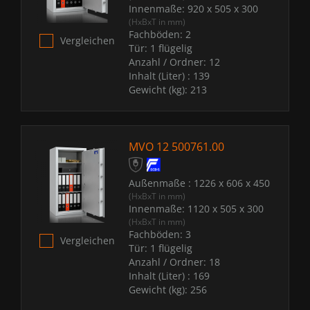
Innenmaße:
920 x 505 x 300
(HxBxT in mm)
Fachböden:
2
Vergleichen
Tür:
1 flügelig
Anzahl / Ordner:
12
Inhalt (Liter) :
139
Gewicht (kg):
213
MVO 12 500761.00
Außenmaße :
1226 x 606 x 450
(HxBxT in mm)
Innenmaße:
1120 x 505 x 300
(HxBxT in mm)
Fachböden:
3
Vergleichen
Tür:
1 flügelig
Anzahl / Ordner:
18
Inhalt (Liter) :
169
Gewicht (kg):
256