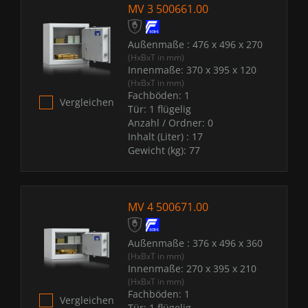
MV 3 500661.00
Außenmaße :
476 x 496 x 270
(HxBxT in mm)
Innenmaße:
370 x 395 x 120
(HxBxT in mm)
Fachböden:
1
Vergleichen
Tür:
1 flügelig
Anzahl / Ordner:
0
Inhalt (Liter) :
17
Gewicht (kg):
77
MV 4 500671.00
Außenmaße :
376 x 496 x 360
(HxBxT in mm)
Innenmaße:
270 x 395 x 210
(HxBxT in mm)
Fachböden:
1
Vergleichen
Tür:
1 flügelig