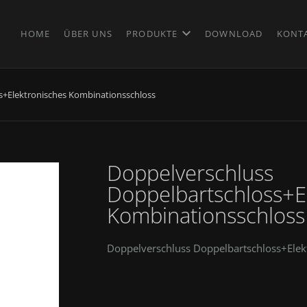
HOME
ÜBER UNS
PRODUKTE
DOWNLOAD
KONT
s+Elektronisches Kombinationsschloss
Doppelverschluss
Doppelbartschloss+E
Kombinationsschloss
Doppelverschluss Doppelbartschloss+Elek